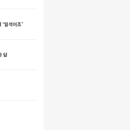
 ‘일석이조’
가 답