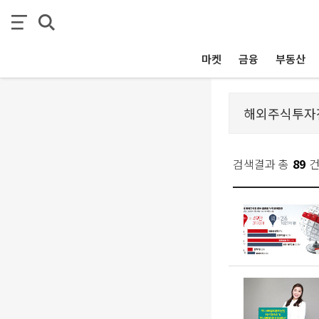
마켓
금융
부동산
검색결과 총
89