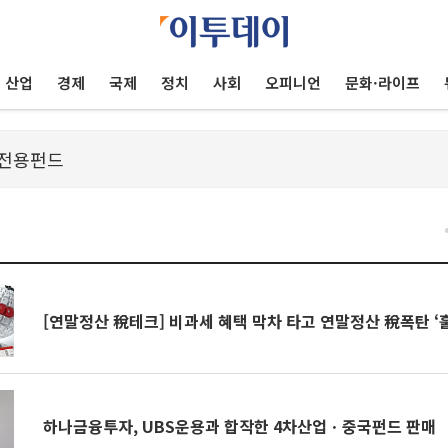
산업
경제
국제
정치
사회
오피니언
문화·라이프
건
[연말정산 稅테크] 비과세 혜택 막차 타고 연말정산 稅폭탄 ‘
하나금융투자, UBS운용과 합작한 4차산업ㆍ중국펀드 판매