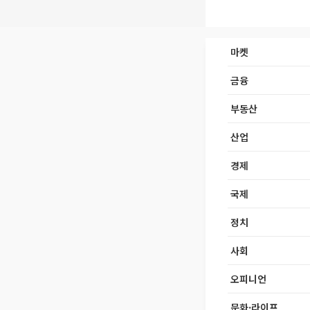
마켓
금융
부동산
산업
경제
국제
정치
사회
오피니언
문화·라이프