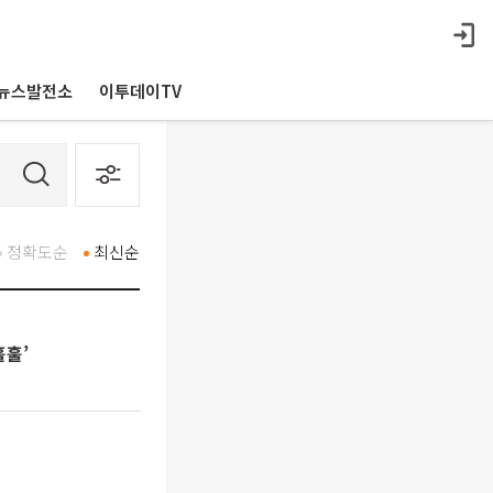
뉴스발전소
이투데이TV
정확도순
최신순
훌훌’