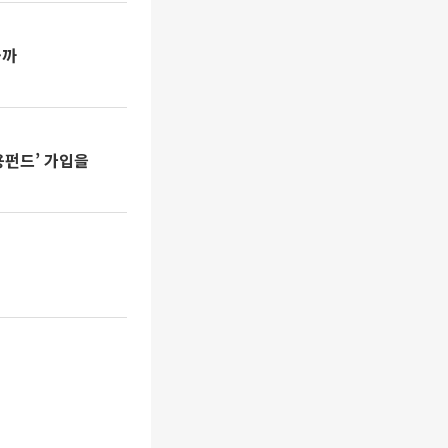
볼까
용펀드’ 가입을