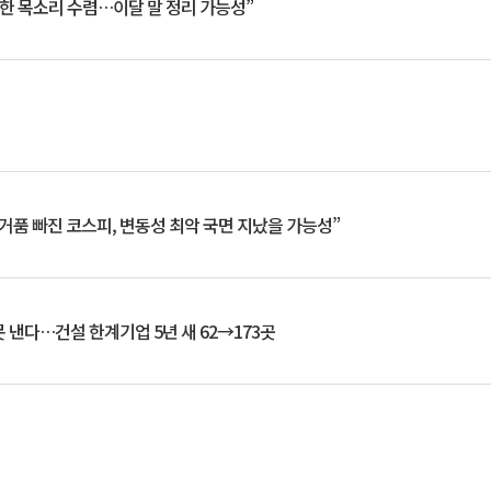
한 목소리 수렴…이달 말 정리 가능성”
거품 빠진 코스피, 변동성 최악 국면 지났을 가능성”
 낸다…건설 한계기업 5년 새 62→173곳