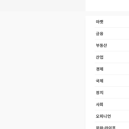
마켓
금융
부동산
산업
경제
국제
정치
사회
오피니언
문화·라이프