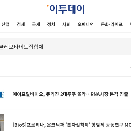
산업
경제
국제
정치
사회
오피니언
문화·라이프
건
에이프릴바이오, 큐리진 2대주주 올라⋯RNA시장 본격 진출
[BioS]프로티나, 온코닉과 '분자접착제' 항암제 공동연구 M