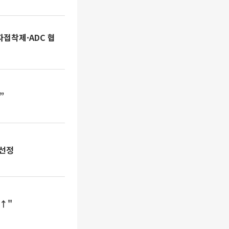
접착제·ADC 협
”
 선정
력↑"