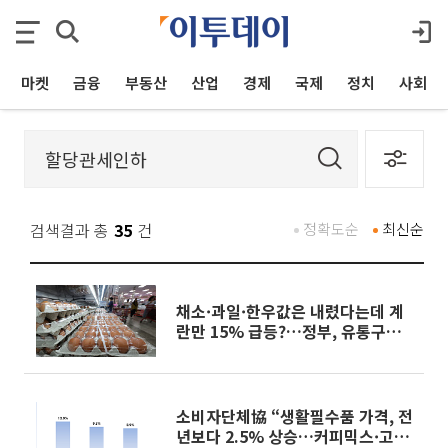
마켓
금융
부동산
산업
경제
국제
정치
사회
검색결과 총
35
건
정확도순
최신순
채소·과일·한우값은 내렸다는데 계
란만 15% 급등?…정부, 유통구조
전면 점검 착수
소비자단체協 “생활필수품 가격, 전
년보다 2.5% 상승…커피믹스·고추