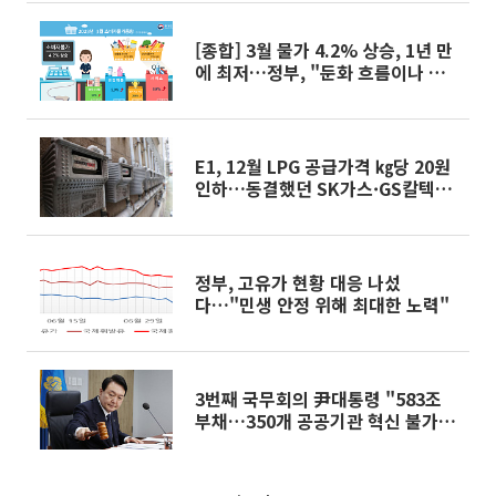
[종합] 3월 물가 4.2% 상승, 1년 만
에 최저…정부, "둔화 흐름이나 불
확실성 여전"
E1, 12월 LPG 공급가격 ㎏당 20원
인하…동결했던 SK가스·GS칼텍스
도 인하 선회
정부, 고유가 현황 대응 나섰
다…"민생 안정 위해 최대한 노력"
3번째 국무회의 尹대통령 "583조
부채…350개 공공기관 혁신 불가
피"