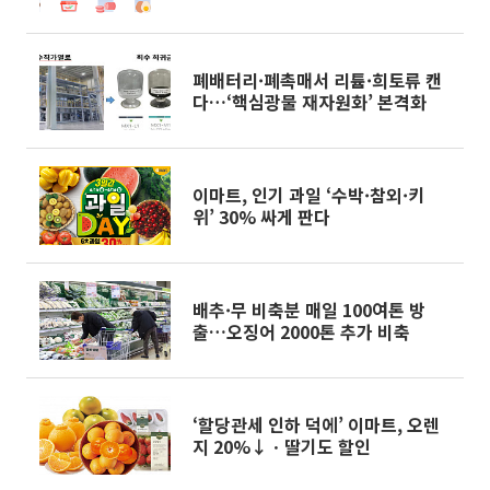
장 10%이상 올라”
폐배터리·폐촉매서 리튬·희토류 캔
다…‘핵심광물 재자원화’ 본격화
이마트, 인기 과일 ‘수박·참외·키
위’ 30% 싸게 판다
배추·무 비축분 매일 100여톤 방
출…오징어 2000톤 추가 비축
‘할당관세 인하 덕에’ 이마트, 오렌
지 20%↓ㆍ딸기도 할인