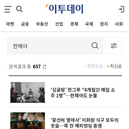
마켓
금융
부동산
산업
경제
국제
정치
사회
검색결과 총
657
건
정확도순
최신순
‘싱글맘’ 한그루 “6개월간 매일 소
주 1병”…한채아도 눈물
‘꽃선비 열애사’ 이화원 식구 모두의
웃음…꽉 찬 해피엔딩 종영