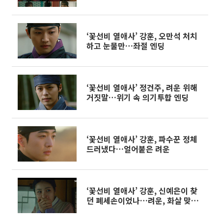
‘꽃선비 열애사’ 강훈, 오만석 처치
하고 눈물만…좌절 엔딩
‘꽃선비 열애사’ 정건주, 려운 위해
거짓말…위기 속 의기투합 엔딩
‘꽃선비 열애사’ 강훈, 파수꾼 정체
드러냈다…얼어붙은 려운
‘꽃선비 열애사’ 강훈, 신예은이 찾
던 폐세손이었나…려운, 화살 맞고
‘위기’