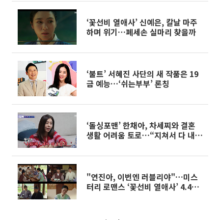
‘꽃선비 열애사’ 신예은, 칼날 마주
하며 위기…폐세손 실마리 찾을까
‘불트’ 서혜진 사단의 새 작품은 19
금 예능…‘쉬는부부’ 론칭
‘돌싱포맨’ 한채아, 차세찌와 결혼
생활 어려움 토로…“지쳐서 다 내려
놔”
"연진아, 이번엔 러블리야"…미스
터리 로맨스 ‘꽃선비 열애사’ 4.4%
로 출발