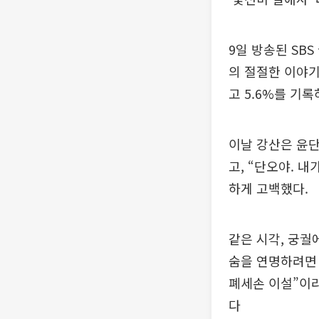
9일 방송된 SB
의 절절한 이야기가
고 5.6%를 기
이날 강산은 윤단
고, “단오야. 
하게 고백했다.
같은 시각, 궁궐
숨을 연명하려면 
폐세손 이설”이라
다