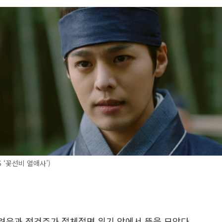
 ‘꽃선비 열애사’)
 려운과 정건주가 절체절명 위기 앞에서 뜻을 모았다.