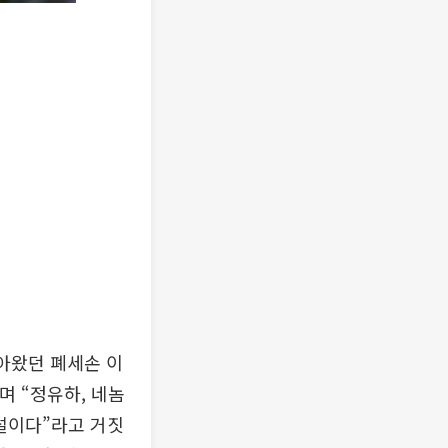
아왔던 폐세손 이
며 “정유하, 네놈
이설이다”라고 거짓