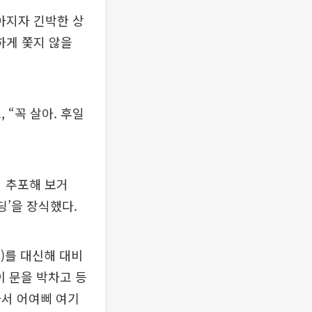
아지자 긴박한 상
하게 쫓지 않을
 “꼭 살아. 후일
서 추포해 보거
딩’을 장식했다.
분)를 대신해 대비
이 문을 박차고 등
아서 어여삐 여기