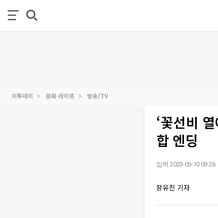
이투데이
문화·라이프
방송/TV
‘꽃선비 열
합 엔딩
입력 2023-05-10 09:26
장유진 기자