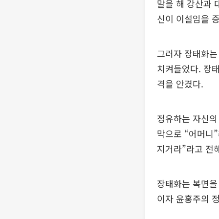
말을 해 강산과 
신이 이설임을 증
그러자 장태화는
치켜들었다. 장태
격을 안겼다.
정유하는 자신의 
막으로 “어머니”
지거라”라고 전
장태화는 복면을 
이자 윤홍주의 