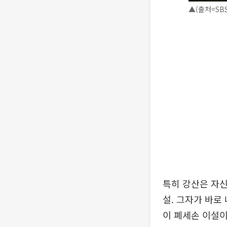
▲(출처=SBS
특히 강산은 자신
설. 그자가 바로
이 폐세손 이설이