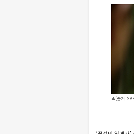
▲(출처=SBS
‘꽃선비 열애사’