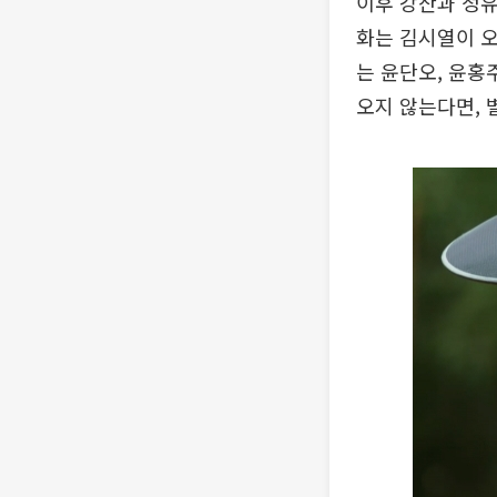
이후 강산과 정유
화는 김시열이 오
는 윤단오, 윤홍
오지 않는다면, 