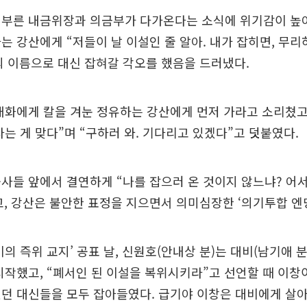
 부른 내금위장과 의금부가 다가온다는 소식에 위기감이 높
는 강산에게 “저들이 날 이설인 줄 알아. 내가 잡히면, 무리
 이름으로 대신 잡혀갈 각오를 했음을 드러냈다.
태화에게 칼을 겨눈 정유하는 강산에게 먼저 가라고 소리쳤고,
사는 게 맞다”며 “구하러 와. 기다리고 있겠다”고 덧붙였다.
사들 앞에서 결연하게 “나를 잡으러 온 것이지 않느냐? 어
, 강산은 불안한 표정을 지으면서 의미심장한 ‘의기투합 엔
비의 즉위 교지’ 공표 날, 신원호(안내상 분)는 대비(남기애 
시작했고, “폐서인 된 이설을 복위시키라”고 선언할 때 이창
던 대신들을 모두 잡아들였다. 급기야 이창은 대비에게 살