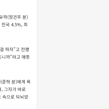
유하(정건주 분)
전국 4.5%, 최
 걸 하자”고 전했
약조니까”라고 애틋
이준혁 분)에게 목
, 그자가 바로
고 속으로 되뇌었