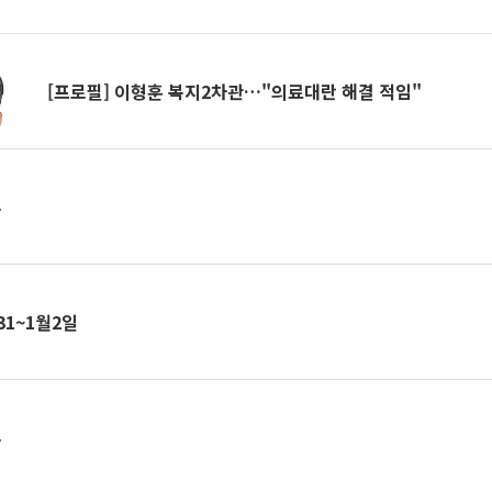
[프로필] 이형훈 복지2차관…"의료대란 해결 적임"
부
 31~1월2일
부