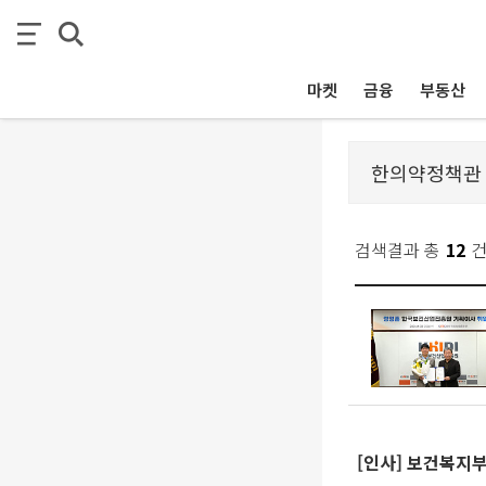
마켓
금융
부동산
검색결과 총
12
[인사] 보건복지