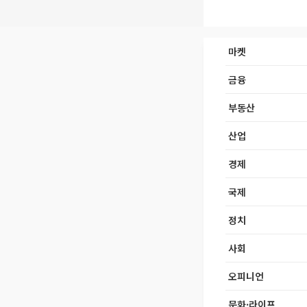
마켓
금융
부동산
산업
경제
국제
정치
사회
오피니언
문화·라이프