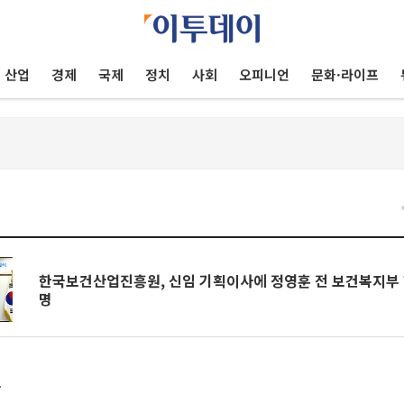
산업
경제
국제
정치
사회
오피니언
문화·라이프
건
한국보건산업진흥원, 신임 기획이사에 정영훈 전 보건복지부
명
부