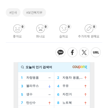
#인사
#보건복지부
0
0
0
0
좋아요
화나요
슬퍼요
추가취재 원해요