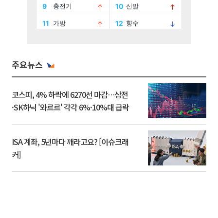
주요뉴스
코스피, 4% 하락에 6270선 마감…삼전
·SK하닉 '와르르' 각각 6%·10%대 급락
ISA 계좌, 5년마다 깨라고요? [이슈크래
커]