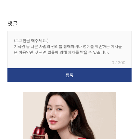
댓글
0 / 300