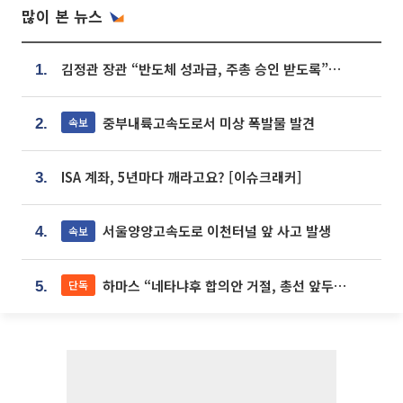
많이 본 뉴스
김정관 장관 “반도체 성과급, 주총 승인 받도록”…상법·자본시장법 개정 시사
1.
중부내륙고속도로서 미상 폭발물 발견
속보
2.
ISA 계좌, 5년마다 깨라고요? [이슈크래커]
3.
서울양양고속도로 이천터널 앞 사고 발생
속보
4.
하마스 “네타냐후 합의안 거절, 총선 앞두고 시간 끌기”
단독
5.