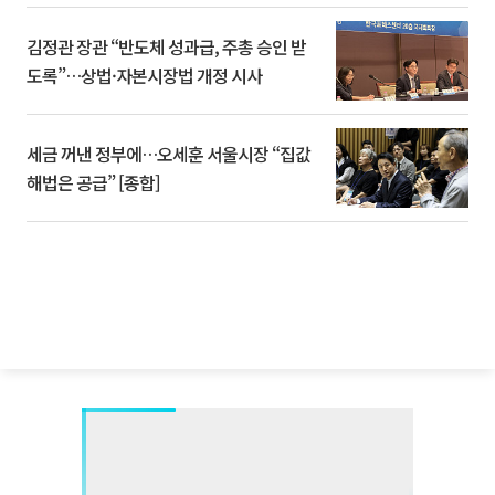
김정관 장관 “반도체 성과급, 주총 승인 받
도록”…상법·자본시장법 개정 시사
세금 꺼낸 정부에…오세훈 서울시장 “집값
해법은 공급” [종합]