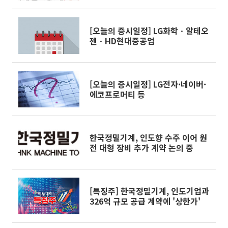
[오늘의 증시일정] LG화학ㆍ알테오
젠ㆍHD현대중공업
[오늘의 증시일정] LG전자·네이버·
에코프로머티 등
한국정밀기계, 인도향 수주 이어 원
전 대형 장비 추가 계약 논의 중
[특징주] 한국정밀기계, 인도기업과
326억 규모 공급 계약에 '상한가'