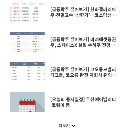
[급등락주 짚어보기] 한화갤러리아
우·천일고속 ‘상한가’…코스닥선 아
진엑스텍 등
[급등락주 짚어보기] 미래에셋증권
우, 스페이스X 실질 수혜주 전망에
上
[급등락주 짚어보기] 코오롱모빌리
티그룹, 코오롱 완전 자회사 편입 앞
두고 '上'
[오늘의 증시일정] 두산에어빌리티
·코웨이 등
더보기