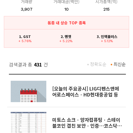
거래량
거래대금(백만)
시가총액(억)
3,907
10
215
동종 내 상승 TOP 종목
1. GST
2. 엔젯
3. 인텍플러스
+ 5.76%
+ 5.22%
+ 5.12%
검색결과 총
431
건
정확도순
최신순
[오늘의 주요공시] LIG디펜스앤에
어로스페이스ㆍHD현대중공업 등
미토스 쇼크ㆍ양자컴퓨팅ㆍ스테이
블코인 겹친 보안ㆍ인증⋯코스닥서
줄줄이 상한가