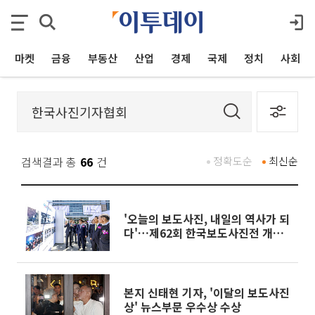
마켓
금융
부동산
산업
경제
국제
정치
사회
검색결과 총
66
건
정확도순
최신순
'오늘의 보도사진, 내일의 역사가 되
다'…제62회 한국보도사진전 개막
[포토]
본지 신태현 기자, '이달의 보도사진
상' 뉴스부문 우수상 수상