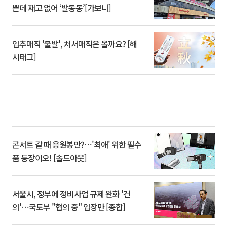
쁜데 재고 없어 ‘발동동’[가보니]
입추매직 '불발', 처서매직은 올까요? [해
시태그]
콘서트 갈 때 응원봉만?⋯'최애' 위한 필수
품 등장이오! [솔드아웃]
서울시, 정부에 정비사업 규제 완화 '건
의'⋯국토부 "협의 중" 입장만 [종합]