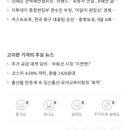
성래은 한국패션협회장 “브랜드ㆍ유통사 연결...K패션 글로벌 도약 적극 지원”
이투데이 종합편집부 한수진 부장, '이달의 편집상' 경제·사회부문 수상
카스트로프, 한국 축구 대표팀 승선…홍명보호, 9월 A매치 명단 26명 발표
고이란 기자의 주요 뉴스
추가 공급 대책 임박…부동산 시장 '이번엔?'
코스피 4.58% 하락, 환율 1420원대
출산율 반등세 속 임신출산·유아교육박람회 '북적'
0
0
0
0
좋아요
화나요
슬퍼요
추가취재 원해요