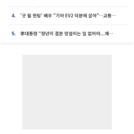
'굿 윌 헌팅' 배우 "기아 EV2 덕분에 살아"…교통사고 후 안전성 극찬
4.
李대통령 “청년이 결혼 망설이는 일 없어야...제도상 불이익 조사”
5.