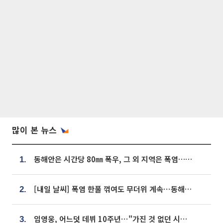
많이 본 뉴스
동해안은 시간당 80㎜ 폭우, 그 외 지역은 폭염…‘극과 극 날씨’
1.
[내일 날씨] 폭염 한풀 꺾여도 무더위 계속⋯동해안 이틀 연속 비
2.
임영웅, 어느덧 데뷔 10주년⋯"가진 것 없던 시절, 내 앞엔 20명의 팬뿐"
3.