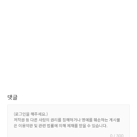
댓글
0 / 300