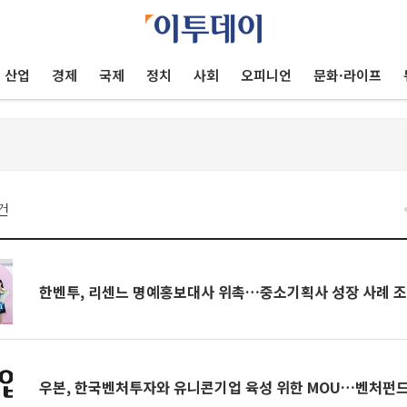
산업
경제
국제
정치
사회
오피니언
문화·라이프
건
한벤투, 리센느 명예홍보대사 위촉…중소기획사 성장 사례 
우본, 한국벤처투자와 유니콘기업 육성 위한 MOU…벤처펀드