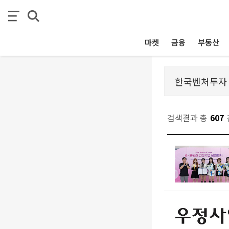
마켓
금융
부동산
검색결과 총
607