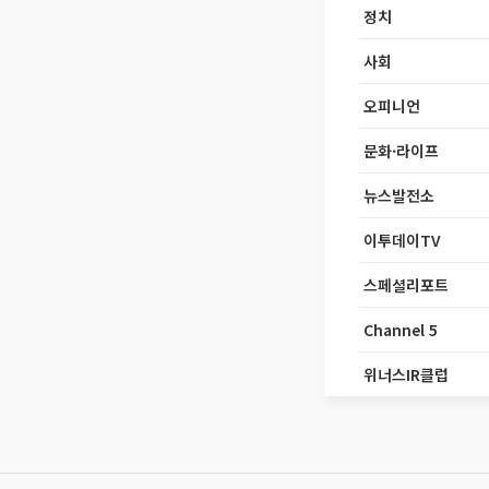
정치
사회
오피니언
문화·라이프
뉴스발전소
이투데이TV
스페셜리포트
Channel 5
위너스IR클럽