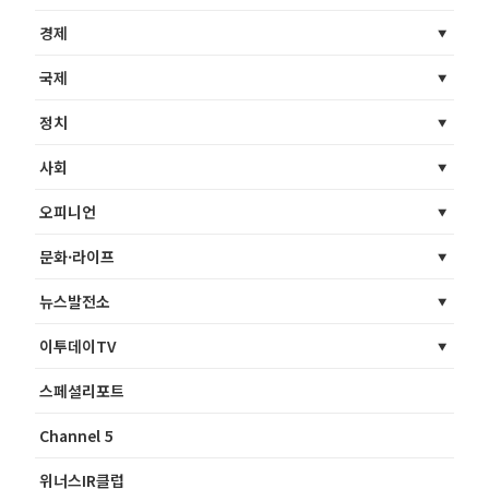
경제
국제
정치
사회
오피니언
문화·라이프
뉴스발전소
이투데이TV
스페셜리포트
Channel 5
위너스IR클럽