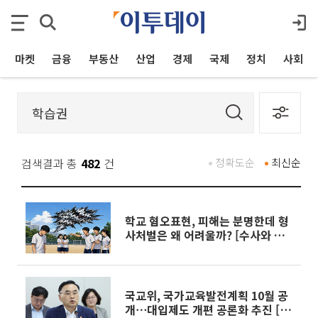
마켓
금융
부동산
산업
경제
국제
정치
사회
검색결과 총
482
건
정확도순
최신순
학교 혐오표현, 피해는 분명한데 형
사처벌은 왜 어려울까? [수사와 재
판]
국교위, 국가교육발전계획 10월 공
개⋯대입제도 개편 공론화 추진 [업