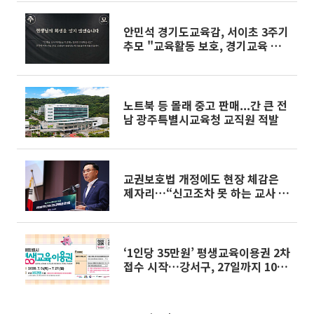
안민석 경기도교육감, 서이초 3주기
추모 "교육활동 보호, 경기교육 최
우선 과제로"
노트북 등 몰래 중고 판매...간 큰 전
남 광주특별시교육청 교직원 적발
교권보호법 개정에도 현장 체감은
제자리…“신고조차 못 하는 교사 많
아”
‘1인당 35만원’ 평생교육이용권 2차
접수 시작…강서구, 27일까지 100
명 모집