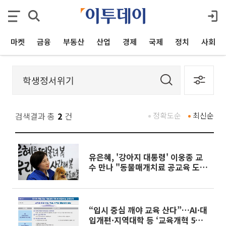
마켓
금융
부동산
산업
경제
국제
정치
사회
검색결과 총
2
건
정확도순
최신순
유은혜, '강아지 대통령' 이웅종 교
수 만나 "동물매개치료 공교육 도입
검토"
“입시 중심 깨야 교육 산다”…AI·대
입개편·지역대학 등 ‘교육개혁 5대