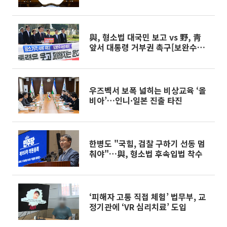
與, 형소법 대국민 보고 vs 野, 靑
앞서 대통령 거부권 촉구[보완수사
권 폐지 후폭풍①]
우즈벡서 보폭 넓히는 비상교육 ‘올
비아’…인니·일본 진출 타진
한병도 "국힘, 검찰 구하기 선동 멈
춰야"…與, 형소법 후속입법 착수
‘피해자 고통 직접 체험’ 법무부, 교
정기관에 ‘VR 심리치료’ 도입