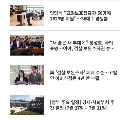
안민석 "교권보호전담관 50명에
1823명 지원"…36대 1 경쟁률
“새 술은 새 부대에” 정성호, 사의
표명…여야, 검찰 보완수사권 놓고
법사위 격돌
與 '검찰 보완조사' 폐지 수순…고발
인 이의신청은 4년 만 부활
[정부 주요 일정] 경제·사회부처 주
간 일정 (7월 27일 ~ 7월 31일)