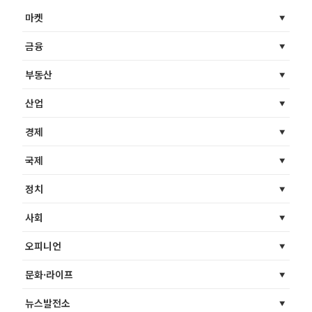
마켓
금융
부동산
산업
경제
국제
정치
사회
오피니언
문화·라이프
뉴스발전소