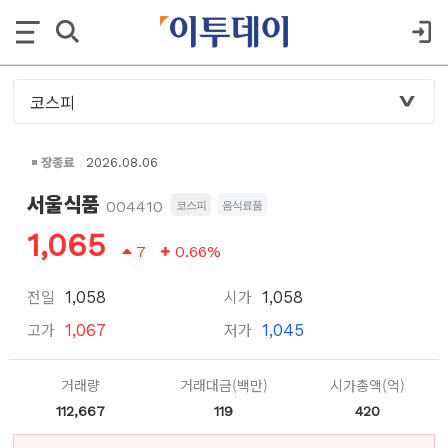
장종료
2026.08.06
서울식품
004410
코스피
음식료품
1,065
7
0.66%
전일
시가
1,058
1,058
고가
저가
1,067
1,045
거래량
거래대금(백만)
시가총액(억)
112,667
119
420