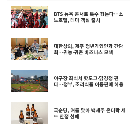
BTS 뉴욕 콘서트 특수 잡는다…소
노호텔, 테마 객실 출시
대한상의, 제주 청년기업인과 간담
회…귀농·귀촌 비즈니스 모색
야구장 좌석서 핫도그·닭강정 판
다…정부, 조리식품 이동판매 허용
국순당, 여름 맞아 백세주 온더락 세
트 한정 선봬