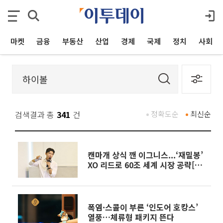
마켓
금융
부동산
산업
경제
국제
정치
사회
검색결과 총
341
건
정확도순
최신순
캔마개 상식 깬 이그니스...‘재밀봉’
XO 리드로 60조 세계 시장 공략[현
장]
폭염·스콜이 부른 ‘인도어 호캉스’
열풍…체류형 패키지 뜬다