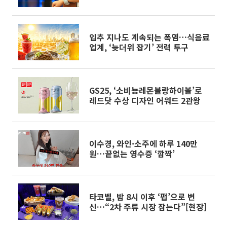
입추 지나도 계속되는 폭염…식음료
업계, ‘늦더위 잡기’ 전력 투구
GS25, ‘소비뇽레몬블랑하이볼’로
레드닷 수상 디자인 어워드 2관왕
이수경, 와인·소주에 하루 140만
원…끝없는 영수증 ‘깜짝’
타코벨, 밤 8시 이후 ‘펍’으로 변
신…“2차 주류 시장 잡는다”[현장]