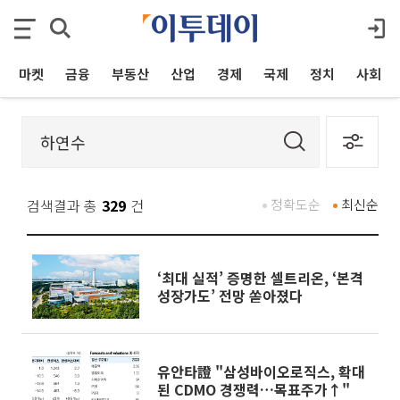
마켓
금융
부동산
산업
경제
국제
정치
사회
검색결과 총
329
건
정확도순
최신순
‘최대 실적’ 증명한 셀트리온, ‘본격
성장가도’ 전망 쏟아졌다
유안타證 "삼성바이오로직스, 확대
된 CDMO 경쟁력…목표주가↑"