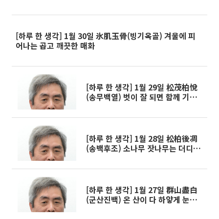
[하루 한 생각] 1월 30일 氷肌玉骨(빙기옥골) 겨울에 피
어나는 곱고 깨끗한 매화
[하루 한 생각] 1월 29일 松茂柏悅
(송무백열) 벗이 잘 되면 함께 기뻐
한다
[하루 한 생각] 1월 28일 松柏後凋
(송백후조) 소나무 잣나무는 더디 시
든다
[하루 한 생각] 1월 27일 群山盡白
(군산진백) 온 산이 다 하얗게 눈으
로 덮였네