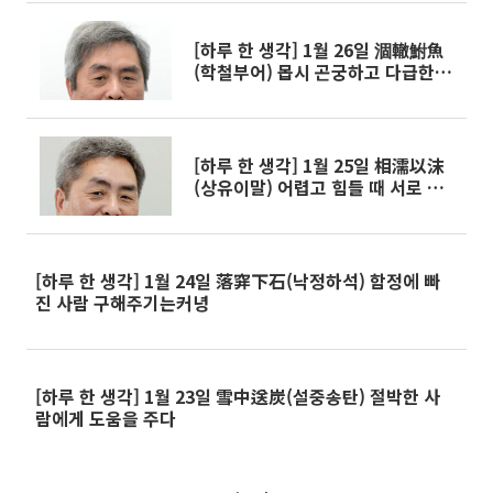
[하루 한 생각] 1월 26일 涸轍鮒魚
(학철부어) 몹시 곤궁하고 다급한 처
지
[하루 한 생각] 1월 25일 相濡以沫
(상유이말) 어렵고 힘들 때 서로 돕
는 모습
[하루 한 생각] 1월 24일 落穽下石(낙정하석) 함정에 빠
진 사람 구해주기는커녕
[하루 한 생각] 1월 23일 雪中送炭(설중송탄) 절박한 사
람에게 도움을 주다