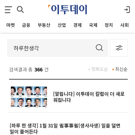
마켓
금융
부동산
산업
경제
국제
정치
사회
검색결과 총
366
건
정확도순
최신순
[알립니다] 이투데이 칼럼이 더 새로
워집니다
[하루 한 생각] 1월 31일 省事事省(생사사생) 일을 덜면
일이 줄어든다