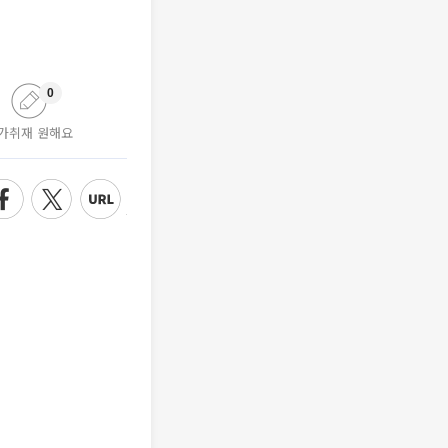
0
가취재 원해요