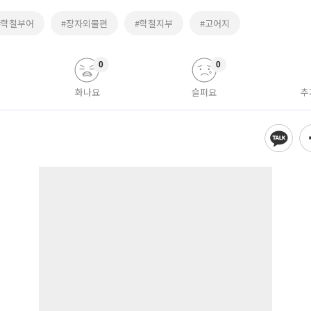
#학철부어
#장자외물편
#학철지부
#고어지
0
0
화나요
슬퍼요
추