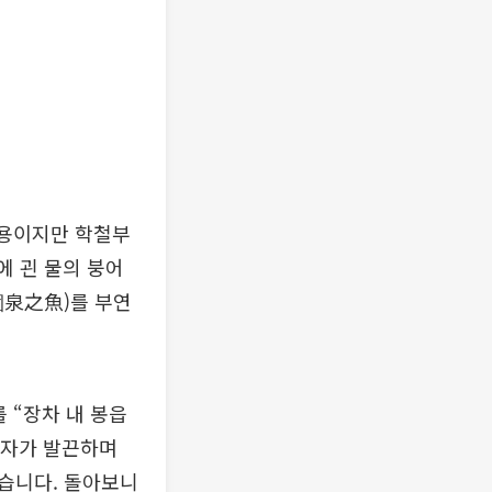
내용이지만 학철부
에 괸 물의 붕어
涸泉之魚)를 부연
 “장차 내 봉읍
장자가 발끈하며
었습니다. 돌아보니