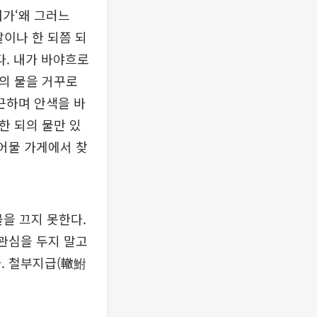
내가‘왜 그러느
말이나 한 되쯤 되
다. 내가 바야흐로
)의 물을 거꾸로
발끈하며 안색을 바
한 되의 물만 있
건어물 가게에서 찾
불을 끄지 못한다.
 관심을 두지 말고
. 철부지급(轍鮒