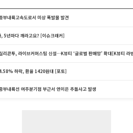
중부내륙고속도로서 미상 폭발물 발견
계좌, 5년마다 깨라고요? [이슈크래커]
실리콘투, 라이브커머스팀 신설…K뷰티 ‘글로벌 판매망’ 확대[K뷰티 라
.58% 하락, 환율 1420원대 [포토]
중부내륙선 여주분기점 부근서 연이은 추돌사고 발생