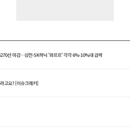
6270선 마감…삼전·SK하닉 '와르르' 각각 6%·10%대 급락
 깨라고요? [이슈크래커]