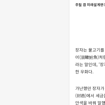
주필 겸 미래설계연
장자는 물고기를 
어(涸轍鮒魚)처럼
라는 말인데, ‘
한 우화다.
가난했던 장자가 
(封邑)에서 세금
안색을 바꿔 말했