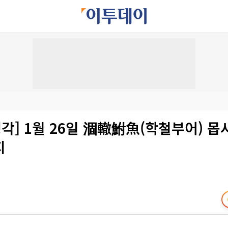
생각] 1월 26일 涸轍鮒魚(학철부어) 
지