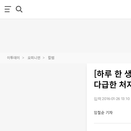
이투데이
오피니언
칼럼
[하루 한 
다급한 처
입력 2016-01-26 13:10
임철순 기자