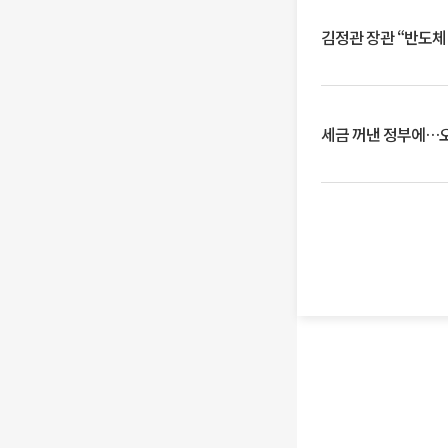
김정관 장관 “반도체
세금 꺼낸 정부에…오