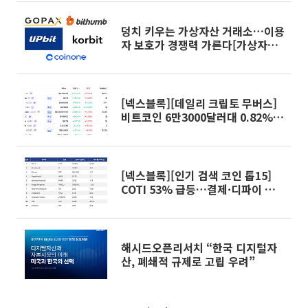
덩치 키우는 가상자산 거래소…이용
자 보호가 경쟁력 가른다[가상자산
경쟁 Next 라운드]③
[넥스블록][데일리 크립토 무버스]
비트코인 6만3000달러대 0.82%
상승…에테나 12.79% 상승
[넥스블록][인기 검색 코인 톱15]
COTI 53% 급등…결제·디파이 인
프라에 관심 분산
해시드오픈리서치 “한국 디지털자
산, 폐쇄적 규제로 고립 우려”