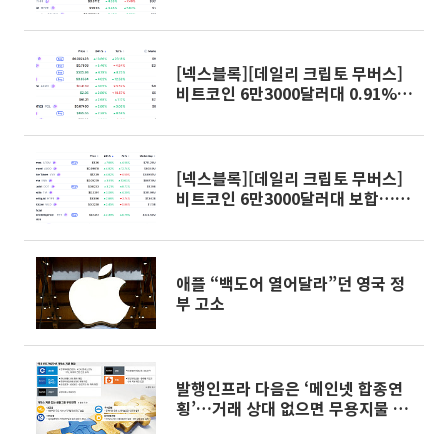
상승…파이네트워크 10.21% 상승
[넥스블록][데일리 크립토 무버스]
비트코인 6만3000달러대 0.91%
상승…펌프닷펀 13.86% 상승
[넥스블록][데일리 크립토 무버스]
비트코인 6만3000달러대 보합…코
스모스 7.66% 상승
애플 “백도어 열어달라”던 영국 정
부 고소
발행인프라 다음은 ‘메인넷 합종연
횡’…거래 상대 없으면 무용지물 [가
상자산 경쟁 Next 라운드]②