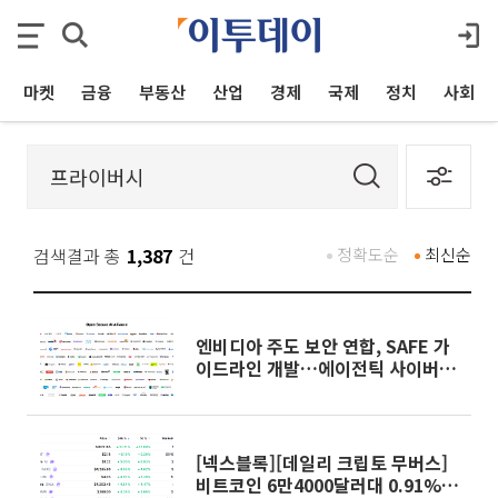
마켓
금융
부동산
산업
경제
국제
정치
사회
검색결과 총
1,387
건
정확도순
최신순
엔비디아 주도 보안 연합, SAFE 가
이드라인 개발…에이전틱 사이버 보
안 강화
[넥스블록][데일리 크립토 무버스]
비트코인 6만4000달러대 0.91%