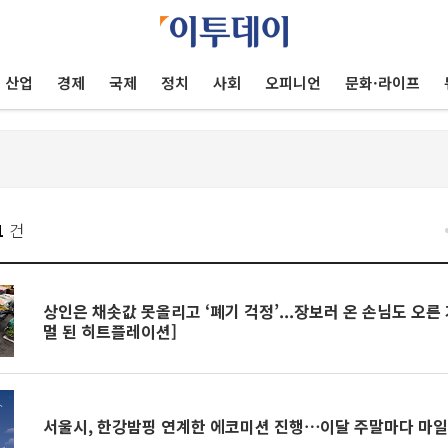
산업
경제
국제
정치
사회
오피니언
문화·라이프
1
건
상인은 채솟값 못올리고 ‘폐기 걱정’...장보러 온 손님도 오른
멀 된 히트플레이션]
서울시, 한강밤핑 연계한 에코미션 진행⋯이달 주말마다 마