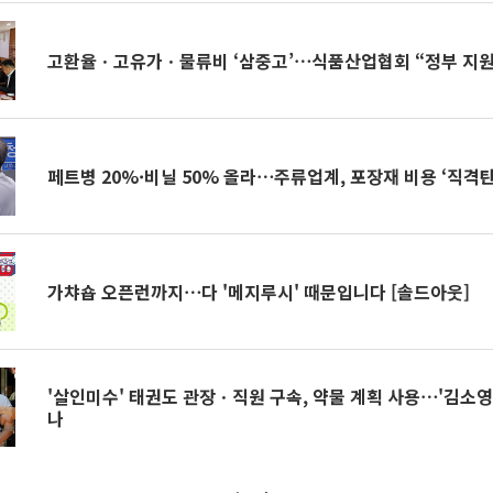
고환율ㆍ고유가ㆍ물류비 ‘삼중고’⋯식품산업협회 “정부 지원
페트병 20%·비닐 50% 올라⋯주류업계, 포장재 비용 ‘직격탄
가챠숍 오픈런까지⋯다 '메지루시' 때문입니다 [솔드아웃]
'살인미수' 태권도 관장ㆍ직원 구속, 약물 계획 사용⋯'김소영
나