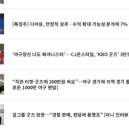
[특징주] 디어유, 안정적 성과ㆍ수익 확대 가능성 분석에 7%
‘야구장선 나도 패셔니스타’… CJ온스타일, ‘KBO 굿즈’ 3만
“직관 티켓·굿즈에 200만원 써요”…야구 경기에 지역 경기 
흔든 1000만 야구 팬덤]
걸그룹 굿즈 완판⋯“경험 판매, 팬덤에 통했죠” [미니 인터뷰