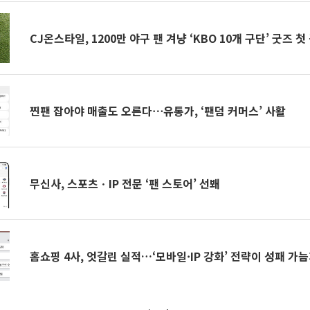
CJ온스타일, 1200만 야구 팬 겨냥 ‘KBO 10개 구단’ 굿즈 첫
찐팬 잡아야 매출도 오른다⋯유통가, ‘팬덤 커머스’ 사활
무신사, 스포츠ㆍIP 전문 ‘팬 스토어’ 선봬
홈쇼핑 4사, 엇갈린 실적…‘모바일·IP 강화’ 전략이 성패 가