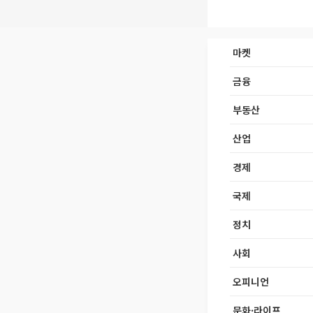
마켓
금융
부동산
산업
경제
국제
정치
사회
오피니언
문화·라이프