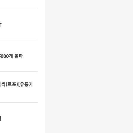
↑
5000개 돌파
들썩(르포)[유통가
]