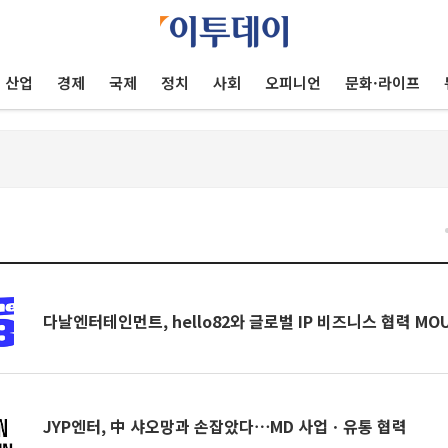
산업
경제
국제
정치
사회
오피니언
문화·라이프
건
다날엔터테인먼트, hello82와 글로벌 IP 비즈니스 협력 MO
JYP엔터, 中 샤오망과 손잡았다⋯MD 사업ㆍ유통 협력