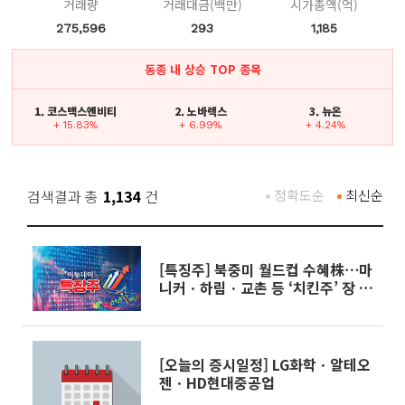
거래량
거래대금(백만)
시가총액(억)
275,596
293
1,185
동종 내 상승 TOP 종목
1. 코스맥스엔비티
2. 노바렉스
3. 뉴온
+ 15.83%
+ 6.99%
+ 4.24%
검색결과 총
1,134
건
정확도순
최신순
[특징주] 북중미 월드컵 수혜株⋯마
니커ㆍ하림ㆍ교촌 등 ‘치킨주’ 장 초
반 강세
[오늘의 증시일정] LG화학ㆍ알테오
젠ㆍHD현대중공업