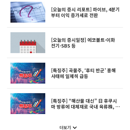
[오늘의 증시 리포트] 하이브, 4분기
부터 이익 증가세로 전환
[오늘의 증시일정] 에코볼트·이화
전기·SBS 등
[특징주] 곡물주, ‘후티 반군’ 홍해
사태에 일제히 급등
[특징주] “해산물 대신” 日 후쿠시
마 방류에 대체재로 국내 육류株, 일
제히 급등
더보기