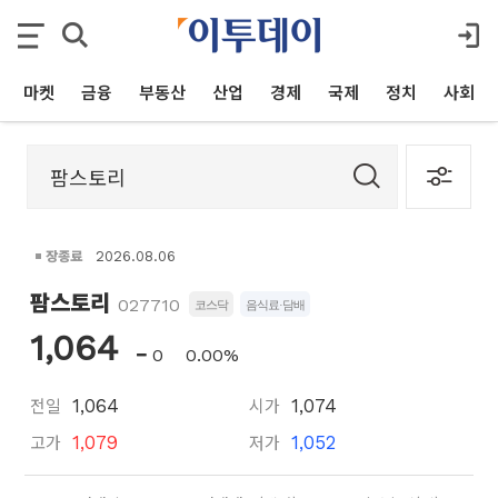
마켓
금융
부동산
산업
경제
국제
정치
사회
장종료
2026.08.06
팜스토리
027710
코스닥
음식료·담배
1,064
0
0.00%
전일
시가
1,064
1,074
고가
저가
1,079
1,052