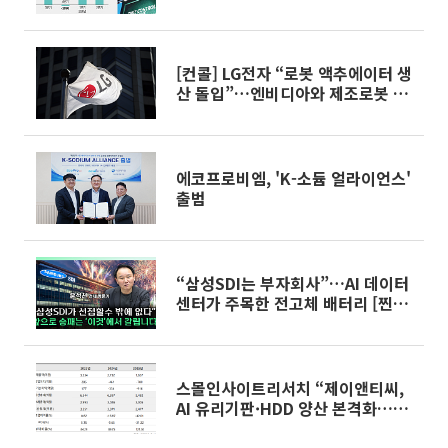
합]
[컨콜] LG전자 “로봇 액추에이터 생
산 돌입”…엔비디아와 제조로봇 실
증
에코프로비엠, 'K-소듐 얼라이언스'
출범
“삼성SDI는 부자회사”…AI 데이터
센터가 주목한 전고체 배터리 [찐코
노미]
스몰인사이트리서치 “제이앤티씨,
AI 유리기판·HDD 양산 본격화…
4000억 매출 기대”