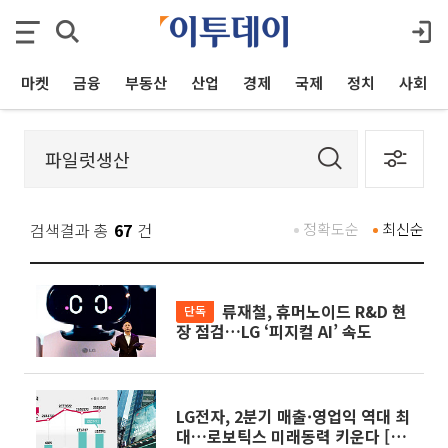
마켓
금융
부동산
산업
경제
국제
정치
사회
검색결과 총
67
건
정확도순
최신순
류재철, 휴머노이드 R&D 현
단독
장 점검…LG ‘피지컬 AI’ 속도
LG전자, 2분기 매출·영업익 역대 최
대…로보틱스 미래동력 키운다 [종