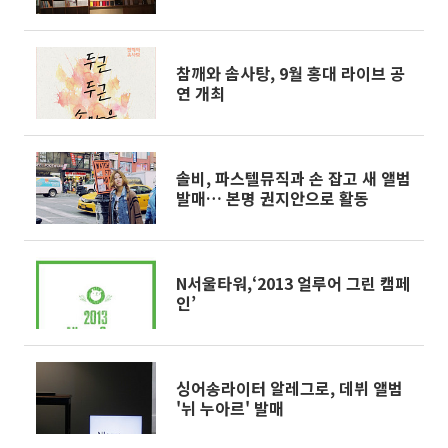
참깨와 솜사탕, 9월 홍대 라이브 공
연 개최
솔비, 파스텔뮤직과 손 잡고 새 앨범
발매… 본명 권지안으로 활동
N서울타워,‘2013 얼루어 그린 캠페
인’
싱어송라이터 알레그로, 데뷔 앨범
'뉘 누아르' 발매