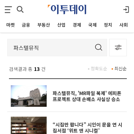
마켓
금융
부동산
산업
경제
국제
정치
사회
검색결과 총
13
건
정확도순
최신순
파스텔뮤직, 'MR파일 복제' 에피톤
프로젝트 상대 손배소 사실상 승소
“시집만 팝니다” 시인이 문을 연 시
집서점 ‘위트 앤 시니컬’