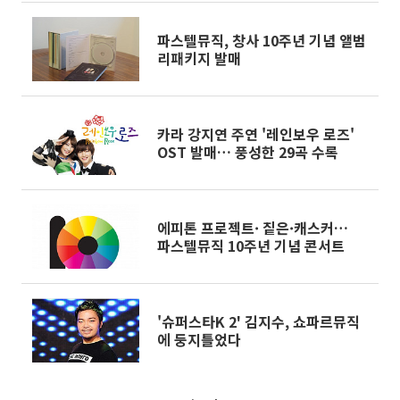
파스텔뮤직, 창사 10주년 기념 앨범
리패키지 발매
카라 강지연 주연 '레인보우 로즈'
OST 발매… 풍성한 29곡 수록
에피톤 프로젝트· 짙은·캐스커…
파스텔뮤직 10주년 기념 콘서트
'슈퍼스타K 2' 김지수, 쇼파르뮤직
에 둥지틀었다