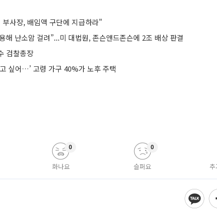
전 부사장, 배임액 구단에 지급하라"
해 난소암 걸려”...미 대법원, 존슨앤드존슨에 2조 배상 판결
수 검찰총장
고 싶어…’ 고령 가구 40%가 노후 주택
0
0
화나요
슬퍼요
추