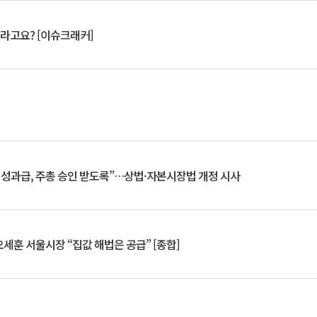
 깨라고요? [이슈크래커]
 성과급, 주총 승인 받도록”…상법·자본시장법 개정 시사
세훈 서울시장 “집값 해법은 공급” [종합]