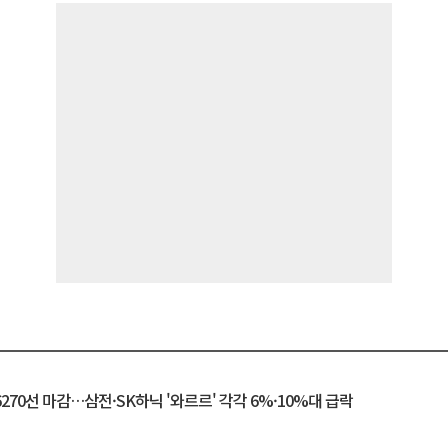
6270선 마감…삼전·SK하닉 '와르르' 각각 6%·10%대 급락