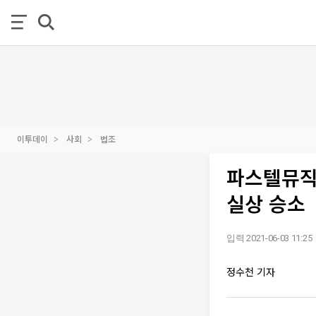
이투데이
사회
법조
파스텔뮤직,
실상 승소
입력 2021-06-03 11:25
정수천 기자