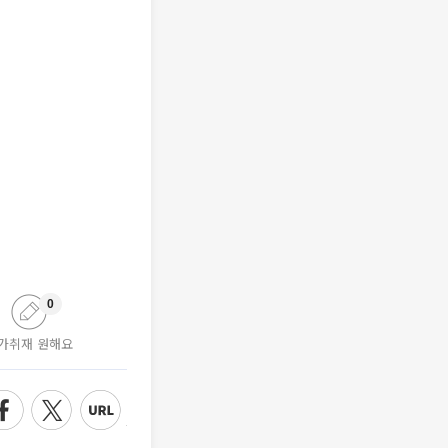
0
가취재 원해요