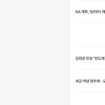
ISA 계좌, 5년마다
김정관 장관 “반도체
세금 꺼낸 정부에…오