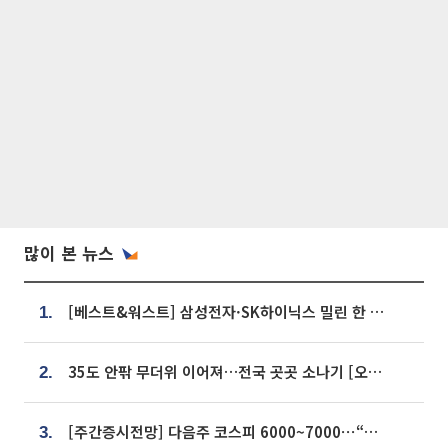
많이 본 뉴스
[베스트&워스트] 삼성전자·SK하이닉스 밀린 한 주…상상인증권은 85% 급등
1.
35도 안팎 무더위 이어져…전국 곳곳 소나기 [오늘 날씨]
2.
[주간증시전망] 다음주 코스피 6000~7000⋯“外人 수급은 정책이 변수”
3.