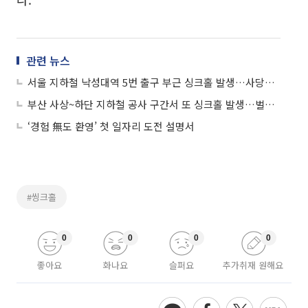
관련 뉴스
서울 지하철 낙성대역 5번 출구 부근 싱크홀 발생…사당역→낙성대역 부분 통제
부산 사상~하단 지하철 공사 구간서 또 싱크홀 발생…벌써 6번째
‘경험 無도 환영’ 첫 일자리 도전 설명서
#씽크홀
0
0
0
0
좋아요
화나요
슬퍼요
추가취재 원해요