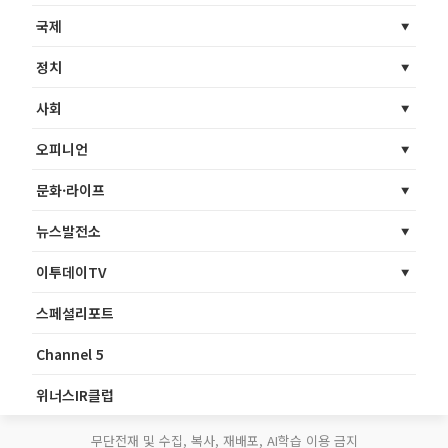
국제
정치
사회
오피니언
문화·라이프
뉴스발전소
이투데이TV
스페셜리포트
Channel 5
위너스IR클럽
무단전재 및 수집, 복사, 재배포, AI학습 이용 금지