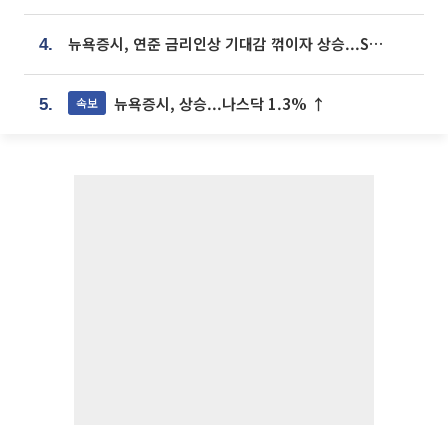
뉴욕증시, 연준 금리인상 기대감 꺾이자 상승...S&P500 사상 최고치 [종합]
4.
뉴욕증시, 상승...나스닥 1.3% ↑
속보
5.