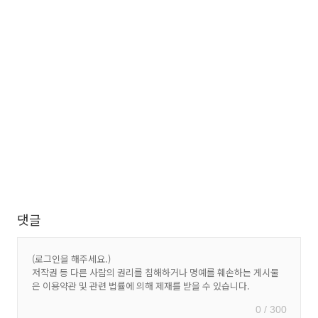
댓글
0 / 300