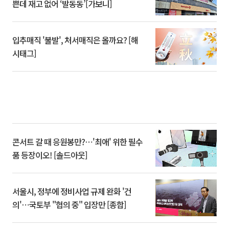
쁜데 재고 없어 ‘발동동’[가보니]
입추매직 '불발', 처서매직은 올까요? [해
시태그]
콘서트 갈 때 응원봉만?⋯'최애' 위한 필수
품 등장이오! [솔드아웃]
서울시, 정부에 정비사업 규제 완화 '건
의'⋯국토부 "협의 중" 입장만 [종합]