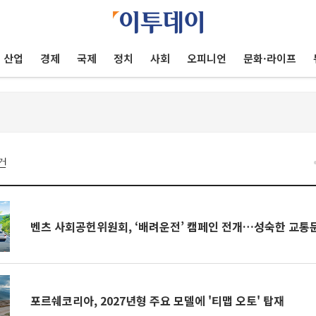
산업
경제
국제
정치
사회
오피니언
문화·라이프
건
벤츠 사회공헌위원회, ‘배려운전’ 캠페인 전개…성숙한 교통
포르쉐코리아, 2027년형 주요 모델에 '티맵 오토' 탑재