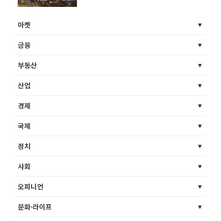
마켓
금융
부동산
산업
경제
국제
정치
사회
오피니언
문화·라이프