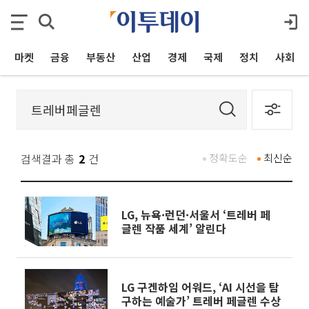
마켓
금융
부동산
산업
경제
국제
정치
사회
검색결과 총
2
건
정확도순
최신순
LG, 뉴욕·런던·서울서 ‘트레버 페
글렌 작품 세계’ 알린다
LG 구겐하임 어워드, ‘AI 시선을 탐
구하는 예술가’ 트레버 페글렌 수상