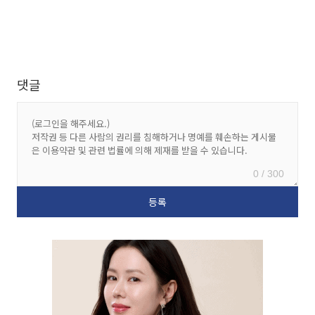
댓글
0 / 300