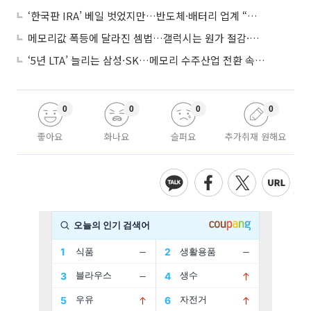
‘한국판 IRA’ 베일 벗었지만…반도체·배터리 업계 “시행령이 관건”
메모리값 폭등에 달라진 셈법…갤럭시는 원가 절감·아이폰은 서비스 확대
‘5년 LTA’ 늘리는 삼성·SK…메모리 수주산업 전환 속 다른 셈법
0
0
0
0
좋아요
화나요
슬퍼요
추가취재 원해요