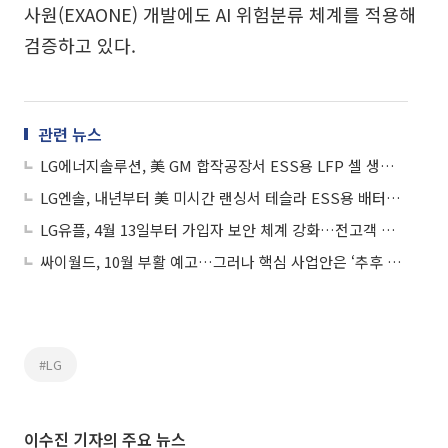
사원(EXAONE) 개발에도 AI 위험분류 체계를 적용해
검증하고 있다.
관련 뉴스
LG에너지솔루션, 美 GM 합작공장서 ESS용 LFP 셀 생산 시작
LG엔솔, 내년부터 美 미시간 랜싱서 테슬라 ESS용 배터리 생산
LG유플, 4월 13일부터 가입자 보안 체계 강화…전고객 유심 무상교체·재설정
싸이월드, 10월 부활 예고…그러나 핵심 사업안은 ‘추후 공개’
#LG
이수진 기자의 주요 뉴스