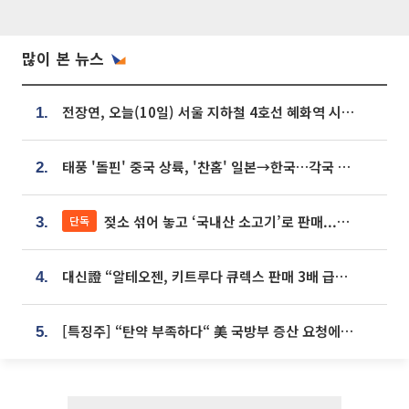
많이 본 뉴스
전장연, 오늘(10일) 서울 지하철 4호선 혜화역 시위…1호선 용산역 무정차
1.
태풍 '돌핀' 중국 상륙, '찬홈' 일본→한국…각국 기상청 예상 경로는?
2.
젖소 섞어 놓고 ‘국내산 소고기’로 판매...홈쇼핑 표기, 현실과 괴리 어쩌나
단독
3.
대신證 “알테오젠, 키트루다 큐렉스 판매 3배 급증…목표가 41만원 상향”
4.
[특징주] “탄약 부족하다“ 美 국방부 증산 요청에⋯국내 방산주 급등세
5.