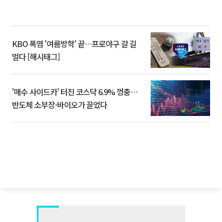
KBO 폭염 '여름방학' 끝…프로야구 갈 길
멀다 [해시태그]
'매수 사이드카' 터진 코스닥 6.9% 껑충…
반도체 소부장·바이오가 끌었다