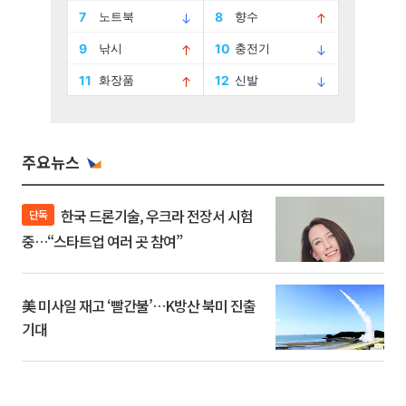
주요뉴스
한국 드론기술, 우크라 전장서 시험
단독
중…“스타트업 여러 곳 참여”
美 미사일 재고 ‘빨간불’…K방산 북미 진출
기대