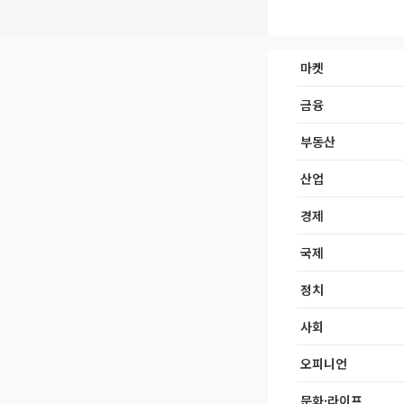
마켓
금융
부동산
산업
경제
국제
정치
사회
오피니언
문화·라이프