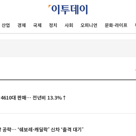
산업
경제
국제
정치
사회
오피니언
문화·라이프
건
만4610대 판매… 전년비 13.3%↑
 공략… ‘쉐보레·캐딜락’ 신차 ‘출격 대기’