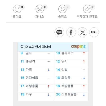
0
0
0
0
좋아요
화나요
슬퍼요
추가취재 원해요