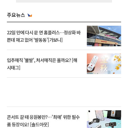
주요뉴스
22일 만에 다시 문 연 홈플러스…정상화 바
쁜데 재고 없어 ‘발동동’[가보니]
입추매직 '불발', 처서매직은 올까요? [해
시태그]
콘서트 갈 때 응원봉만?⋯'최애' 위한 필수
품 등장이오! [솔드아웃]