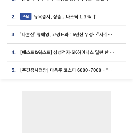
뉴욕증시, 상승...나스닥 1.3% ↑
속보
2.
'나혼산' 류혜영, 고경표와 16년산 우정…"자취방서 부모님과 마주쳐"
3.
[베스트&워스트] 삼성전자·SK하이닉스 밀린 한 주…상상인증권은 85% 급등
4.
[주간증시전망] 다음주 코스피 6000~7000⋯“外人 수급은 정책이 변수”
5.