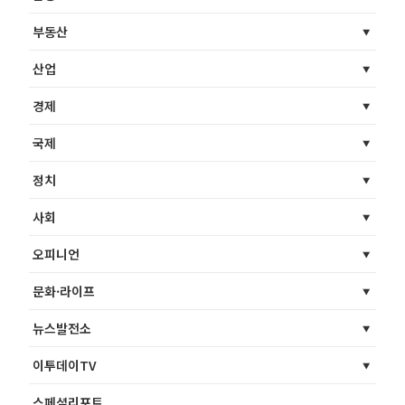
부동산
산업
경제
국제
정치
사회
오피니언
문화·라이프
뉴스발전소
이투데이TV
스페셜리포트