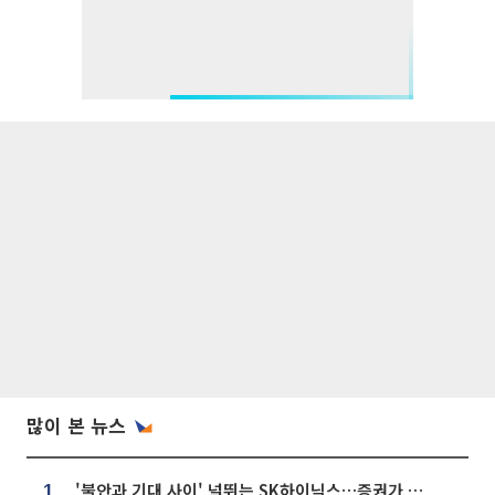
많이 본 뉴스
'불안과 기대 사이' 널뛰는 SK하이닉스…증권가 "HBM4·LTA 기반 펀터멘털 견고"
1.