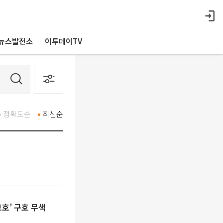
뉴스발전소
이투데이TV
정확도순
최신순
호’ 구호 무색