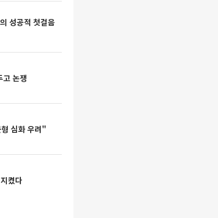
자의 성공적 첫걸음
공시 최종안 앞두고 논쟁
형 심화 우려"
못 지켰다