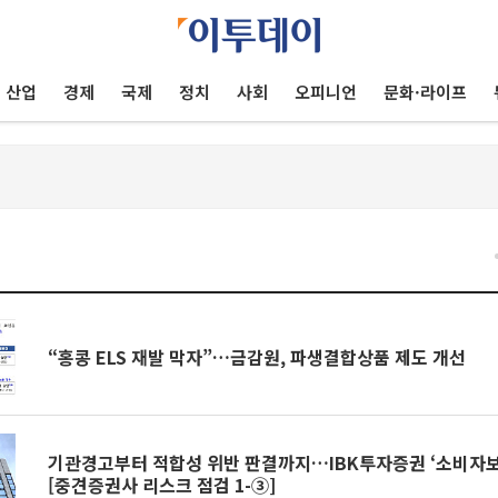
산업
경제
국제
정치
사회
오피니언
문화·라이프
건
“홍콩 ELS 재발 막자”…금감원, 파생결합상품 제도 개선
기관경고부터 적합성 위반 판결까지…IBK투자증권 ‘소비자보
[중견증권사 리스크 점검 1-③]