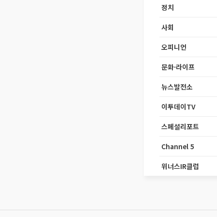
정치
사회
오피니언
문화·라이프
뉴스발전소
이투데이TV
스페셜리포트
Channel 5
위너스IR클럽