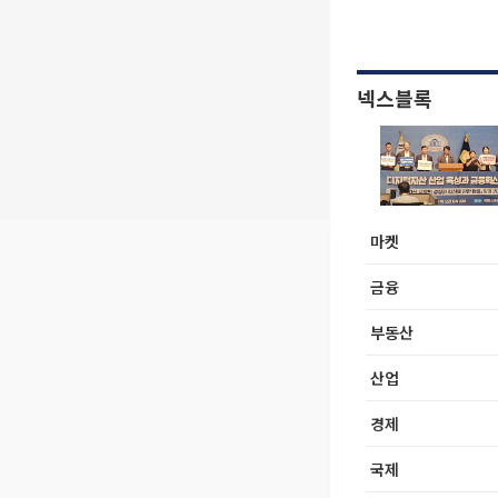
넥스블록
마켓
금융
부동산
산업
경제
국제