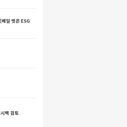
베일 벗은 ESG
캐시백 검토