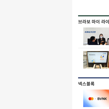
브라보 마이 라
넥스블록