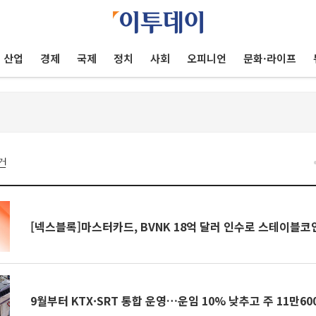
산업
경제
국제
정치
사회
오피니언
문화·라이프
건
[넥스블록]마스터카드, BVNK 
9월부터 KTX·SRT 통합 운영…운임 10% 낮추고 주 11만6