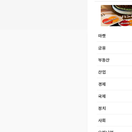
마켓
금융
부동산
산업
경제
국제
정치
사회