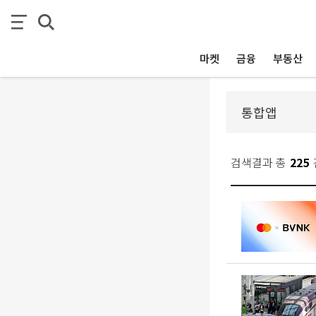
마켓
금융
부동산
검색결과 총
225