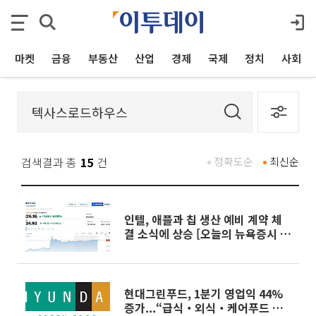
마켓
금융
부동산
산업
경제
국제
정치
사회
검색결과 총
15
건
정확도순
최신순
인텔, 애플과 칩 생산 예비 계약 체
결 소식에 상승 [오늘의 뉴욕증시 무
버]
현대그린푸드, 1분기 영업익 44%
증가...“급식‧외식‧케어푸드 고