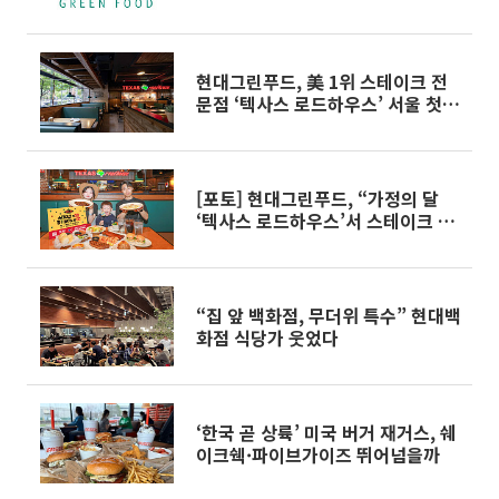
른 성장”
현대그린푸드, 美 1위 스테이크 전
문점 ‘텍사스 로드하우스’ 서울 첫
상륙
[포토] 현대그린푸드, “가정의 달
‘텍사스 로드하우스’서 스테이크 즐
기세요”
“집 앞 백화점, 무더위 특수” 현대백
화점 식당가 웃었다
‘한국 곧 상륙’ 미국 버거 재거스, 쉐
이크쉑·파이브가이즈 뛰어넘을까