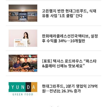
고든램지 반한 현대그린푸드, 식재
유통 사업 ‘1조 클럽’ 간다
한화헤라클레스선진국액티브, 설정
후 수익률 34%…10개월만
[포토] 텍사스 로드하우스 “파스타
&플래터 신메뉴 맛보세요”
현대그린푸드, 2분기 영업익 279억
원…전년比 26.3% 증가