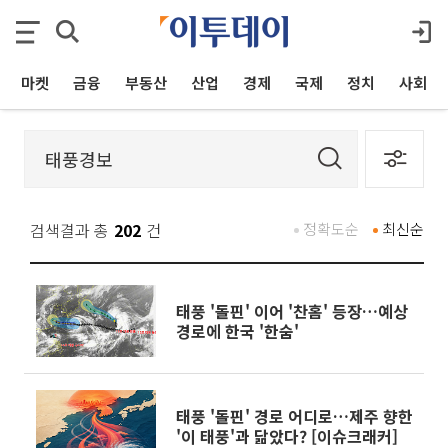
마켓
금융
부동산
산업
경제
국제
정치
사회
검색결과 총
202
건
정확도순
최신순
태풍 '돌핀' 이어 '찬홈' 등장…예상
경로에 한국 '한숨'
태풍 '돌핀' 경로 어디로…제주 향한
'이 태풍'과 닮았다? [이슈크래커]