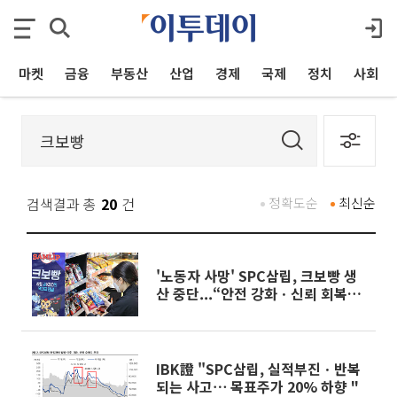
마켓
금융
부동산
산업
경제
국제
정치
사회
검색결과 총
20
건
정확도순
최신순
'노동자 사망' SPC삼립, 크보빵 생
산 중단...“안전 강화ㆍ신뢰 회복에
주력”
IBK證 "SPC삼립, 실적부진ㆍ반복
되는 사고⋯ 목표주가 20% 하향 "