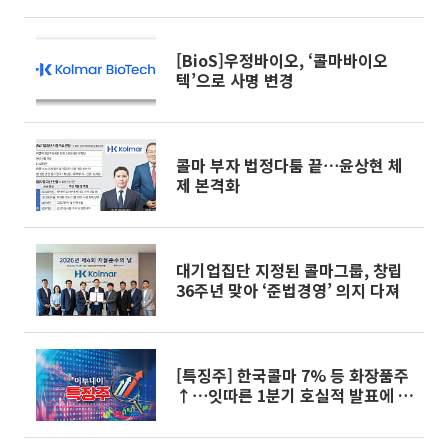
[BioS]우정바이오, ‘콜마바이오
텍’으로 사명 변경
콜마 부자 법정다툼 끝⋯윤상현 체
제 본격화
대기업집단 지정된 콜마그룹, 창립
36주년 맞아 ‘준법경영’ 의지 다져
[특징주] 한국콜마 7% 등 화장품주
↑⋯잇따른 1분기 호실적 발표에 동
반 강세