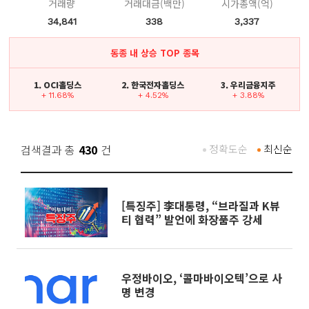
거래량
거래대금(백만)
시가총액(억)
34,841
338
3,337
동종 내 상승 TOP 종목
1. OCI홀딩스
2. 한국전자홀딩스
3. 우리금융지주
+ 11.68%
+ 4.52%
+ 3.88%
검색결과 총
430
건
정확도순
최신순
[특징주] 李대통령, “브라질과 K뷰
티 협력” 발언에 화장품주 강세
우정바이오, ‘콜마바이오텍’으로 사
명 변경