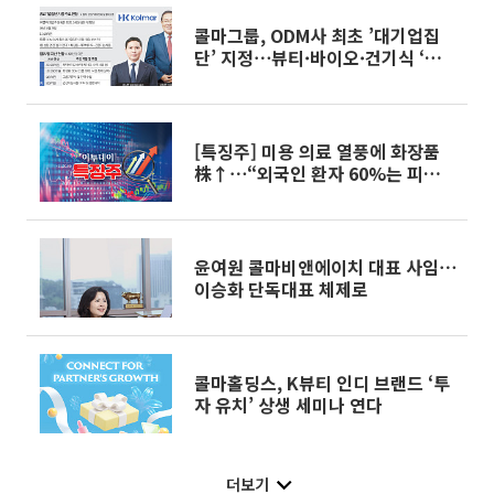
콜마그룹, ODM사 최초 ’대기업집
단’ 지정⋯뷰티·바이오·건기식 ‘삼
각편대’ 날갯짓
[특징주] 미용 의료 열풍에 화장품
株↑⋯“외국인 환자 60%는 피부과
찾는다”
윤여원 콜마비앤에이치 대표 사임⋯
이승화 단독대표 체제로
콜마홀딩스, K뷰티 인디 브랜드 ‘투
자 유치’ 상생 세미나 연다
더보기