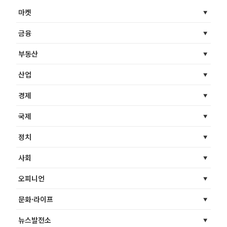
마켓
금융
부동산
산업
경제
국제
정치
사회
오피니언
문화·라이프
뉴스발전소