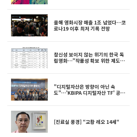
말&]
올해 영화시장 매출 1조 넘었다⋯코
로나19 이후 최저 기록 전망
참신성 보이지 않는 위기의 한국 독
립영화⋯"작품성 확보 위한 제도적
노력 중요"
"디지털자산은 방향이 아닌 속
도"…'KBIPA 디지털자산 TF' 공식
출범
[진료실 풍경] “교황 레오 14세“