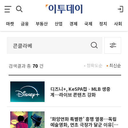
마켓
금융
부동산
산업
경제
국제
정치
사회
검색결과 총
70
건
정확도순
최신순
디즈니+, KeSPA컵ㆍMLB 생중
계⋯라이브 콘텐츠 강화
‘화양연화 특별판’ 흥행 열풍⋯독립
예술영화, 연초 극장가 달군 이유[주