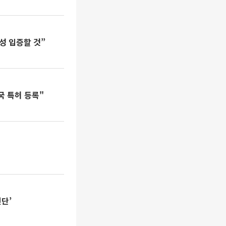
성 입증할 것”
국 특허 등록"
단’