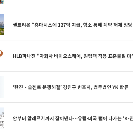
셀트리온 “휴마시스에 127억 지급, 항소 통해 계약 해제 정당
HLB파나진 "자회사 바이오스퀘어, 퀀텀팩 적용 표준물질 미
‘한진‧솔젠트 분쟁해결’ 강진구 변호사, 법무법인 YK 합류
암부터 알레르기까지 잡아낸다…유럽·미국 뻗어 나가는 ‘K-진