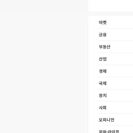
마켓
금융
부동산
산업
경제
국제
정치
사회
오피니언
문화·라이프