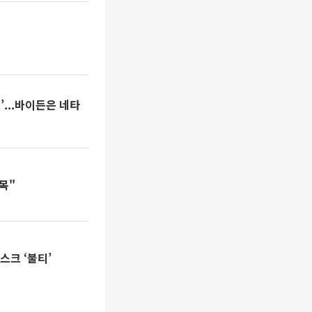
...바이든은 네타
목"
스크 ‘불티’