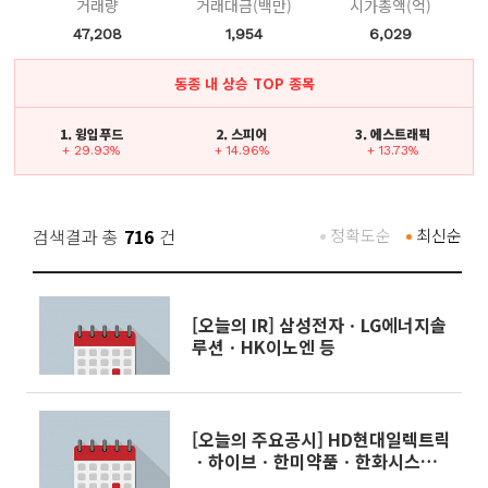
거래량
거래대금(백만)
시가총액(억)
47,208
1,954
6,029
동종 내 상승 TOP 종목
1. 윙입푸드
2. 스피어
3. 에스트래픽
+ 29.93%
+ 14.96%
+ 13.73%
검색결과 총
716
건
정확도순
최신순
[오늘의 IR] 삼성전자ㆍLG에너지솔
루션ㆍHK이노엔 등
[오늘의 주요공시] HD현대일렉트릭
ㆍ하이브ㆍ한미약품ㆍ한화시스템
등