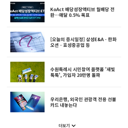
KoAct 배당성장액티브 월배당 전
환…매달 0.5% 목표
[오늘의 증시일정] 삼성E&Aㆍ한화
오션ㆍ효성중공업 등
수원특례시 시민참여 플랫폼 '새빛
톡톡', 가입자 20만명 돌파
우리은행, 외국인 관광객 전용 선불
카드 내놓는다
더보기