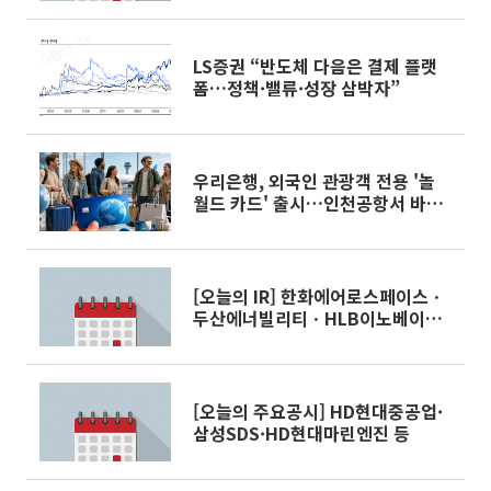
LS증권 “반도체 다음은 결제 플랫
폼…정책·밸류·성장 삼박자”
우리은행, 외국인 관광객 전용 '놀
월드 카드' 출시…인천공항서 바로
받는다
[오늘의 IR] 한화에어로스페이스ㆍ
두산에너빌리티ㆍHLB이노베이션
등
[오늘의 주요공시] HD현대중공업·
삼성SDS·HD현대마린엔진 등