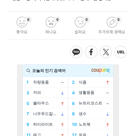
0
0
0
0
좋아요
화나요
슬퍼요
추가취재 원해요