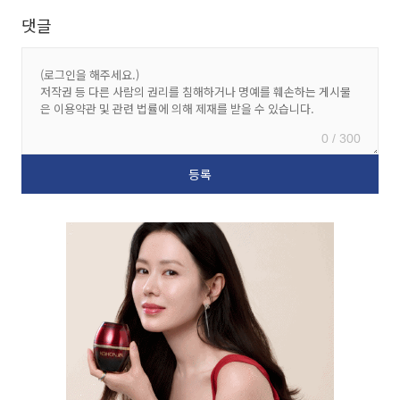
댓글
0 / 300