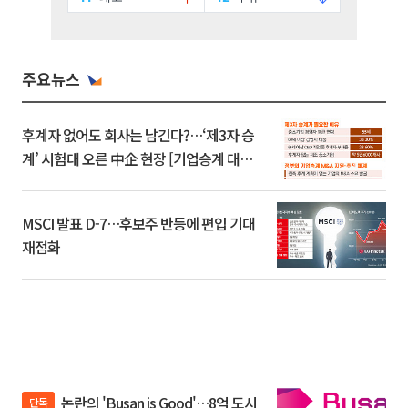
주요뉴스
후계자 없어도 회사는 남긴다?…‘제3자 승
계’ 시험대 오른 中企 현장 [기업승계 대전
환]
MSCI 발표 D-7…후보주 반등에 편입 기대
재점화
논란의 'Busan is Good'…8억 도시
단독