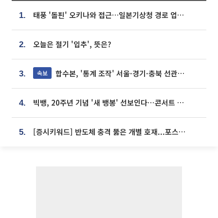
태풍 '돌핀' 오키나와 접근…일본기상청 경로 업데이트
1.
오늘은 절기 '입추', 뜻은?
2.
합수본, '통계 조작' 서울·경기·충북 선관위 등 추가 압수수색
속보
3.
빅뱅, 20주년 기념 '새 뱅봉' 선보인다⋯콘서트 앞두고 팝업 개최
4.
[증시키워드] 반도체 충격 뚫은 개별 호재...포스코퓨처엠·에코프로·한화솔루션 '눈길'
5.