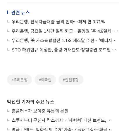
관련 뉴스
우리은행, 전세자금대출 금리 인하…최저 연 3.71%
우리은행, 금요일 1시간 일찍 퇴근…은행권 '주 4.9일제' 확산
우리은행, 美 가스복합발전 1.1조 재조달 주선…‘에너지금융’ 확대
STO 하위법규 예상안, 풀링·거래한도·정형증권 로드맵 제시
#우리은행
#외국인
#인천공항
박선현 기자의 주요 뉴스
홈플러스가 보여준 유통의 본질
스투시부터 무신사 킥스까지…‘체험형’ 패션 브랜드, 잇단 제주행
명품 브랜드, 백화점 밖 D2C 가속…‘플래그십·문화공간’ 전략 눈길