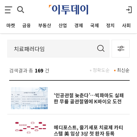
마켓
금융
부동산
산업
경제
국제
정치
사회
검색결과 총
169
건
정확도순
최신순
‘인공관절 늦춘다’…빅파마도 실패
한 무릎 골관절염에 K바이오 도전
메디포스트, 줄기세포 치료제 카티
스템 美 임상 3상 첫 환자 등록