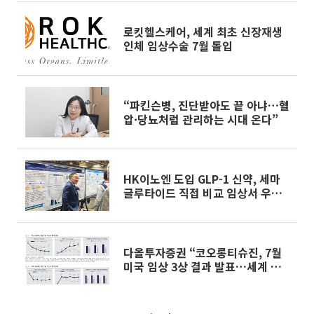
로킷헬스케어, 세계 최초 신장재생
인체 임상수술 7월 돌입
“파킨슨병, 진단받아도 끝 아냐…혈
압·당뇨처럼 관리하는 시대 온다”
HK이노엔 도입 GLP-1 신약, 세마
글루타이드 직접 비교 임상서 우월
성 확인
다올투자증권 “코오롱티슈진, 7월
미국 임상 3상 결과 발표…세계 첫
DMOAD 도전”