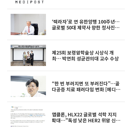
‘렉라자’로 연 유한양행 100주년…
글로벌 50대 제약사 향한 청사진
[CEO 탐구생활]
제25회 보령암학술상 시상식 개
최… 박연희 성균관의대 교수 수상
“한 번 부러지면 또 부러진다”…골
다공증 치료 패러다임 변화 [메디컬
줌인]
앱클론, HLX22 글로벌 석학 지지
확대…"독성 낮은 HER2 위암 신약
기대"