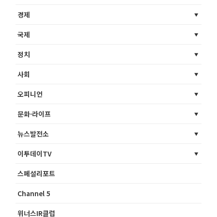
경제
국제
정치
사회
오피니언
문화·라이프
뉴스발전소
이투데이TV
스페셜리포트
Channel 5
위너스IR클럽