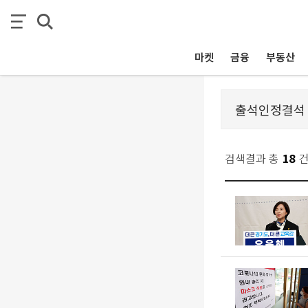
마켓
금융
부동산
검색결과 총
18