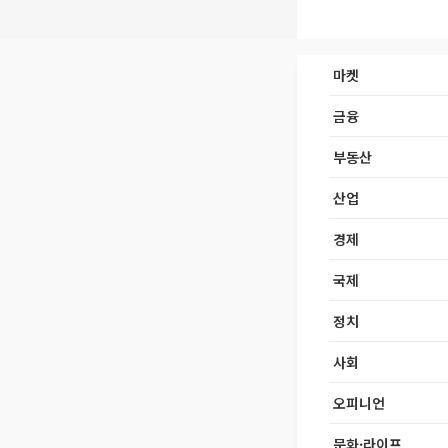
마켓
금융
부동산
산업
경제
국제
정치
사회
오피니언
문화·라이프