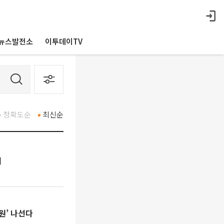
뉴스발전소
이투데이TV
정확도순
최신순
봬
원’ 나선다