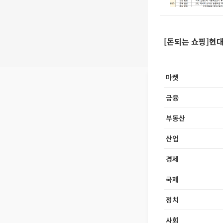
[돈되는 쇼핑]현
마켓
금융
부동산
산업
경제
국제
정치
사회