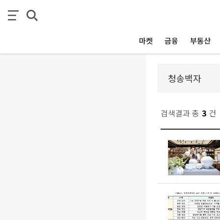
마켓
금융
부동산
검색결과 총
3
건