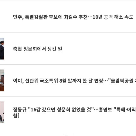
민주, 특별감찰관 후보에 최길수 추천…10년 공백 해소 속도
축협 청문회에서 생긴 일
여야, 선관위 국조특위 8월 말까지 한 달 연장…"올림픽공원
정몽규 "16강 갔으면 청문회 없었을 것"…홍명보 "특혜·이익 
합]