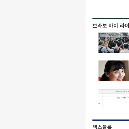
브라보 마이 라
넥스블록