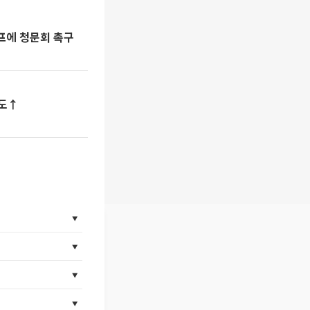
럼프에 청문회 촉구
속도↑