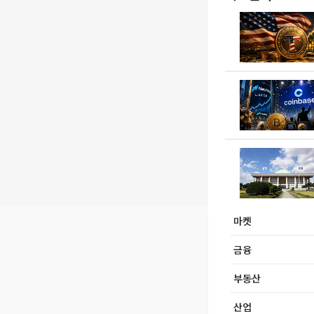
마켓
금융
부동산
산업