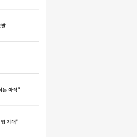
고발
서는 아직"
협업 기대"