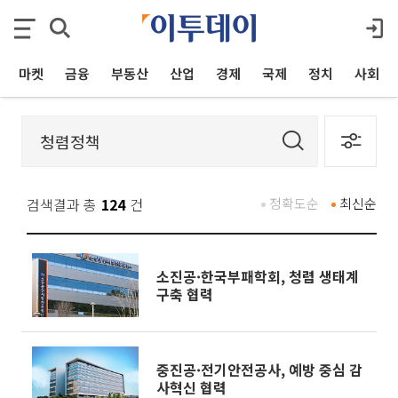
마켓
금융
부동산
산업
경제
국제
정치
사회
검색결과 총
124
건
정확도순
최신순
소진공·한국부패학회, 청렴 생태계
구축 협력
중진공·전기안전공사, 예방 중심 감
사혁신 협력