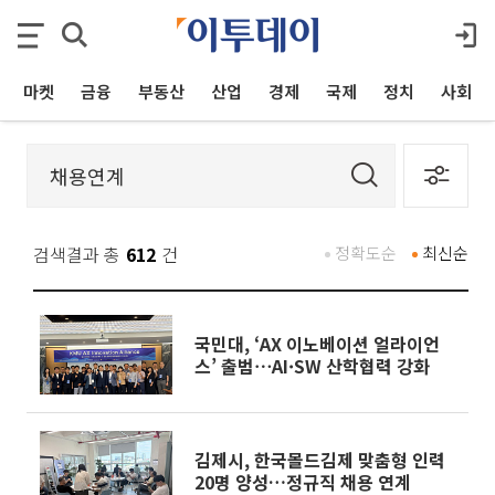
마켓
금융
부동산
산업
경제
국제
정치
사회
검색결과 총
612
건
정확도순
최신순
국민대, ‘AX 이노베이션 얼라이언
스’ 출범⋯AI·SW 산학협력 강화
김제시, 한국몰드김제 맞춤형 인력
20명 양성…정규직 채용 연계