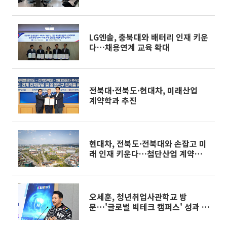
LG엔솔, 충북대와 배터리 인재 키운
다…채용연계 교육 확대
전북대·전북도·현대차, 미래산업
계약학과 추진
현대차, 전북도·전북대와 손잡고 미
래 인재 키운다…첨단산업 계약학과
신설
오세훈, 청년취업사관학교 방
문…'글로벌 빅테크 캠퍼스' 성과 점
검