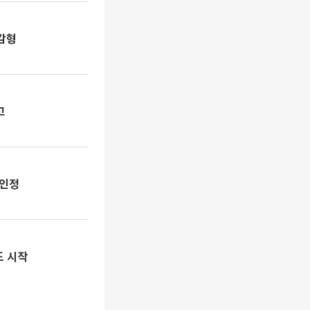
 감형
고
 인정
도 시작