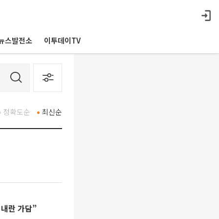
뉴스발전소
이투데이TV
정확도순
최신순
 내란 가담”