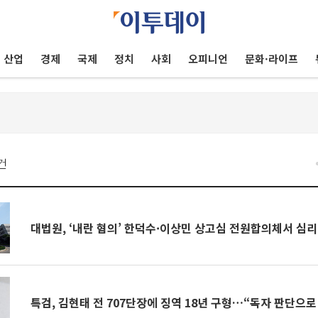
산업
경제
국제
정치
사회
오피니언
문화·라이프
건
대법원, ‘내란 혐의’ 한덕수·이상민 상고심 전원합의체서 심리
특검, 김현태 전 707단장에 징역 18년 구형…“독자 판단으로