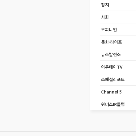
정치
사회
오피니언
문화·라이프
뉴스발전소
이투데이TV
스페셜리포트
Channel 5
위너스IR클럽