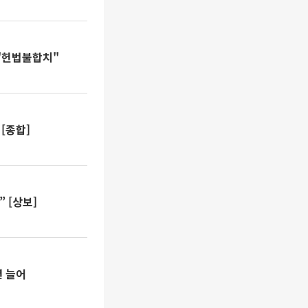
 "헌법불합치"
 [종합]
” [상보]
년 늘어