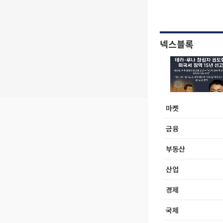
넥스블록
마켓
금융
부동산
산업
경제
국제